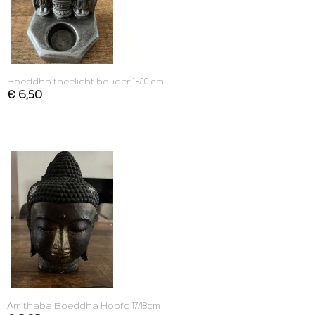
Boeddha theelicht houder 15/10 cm
€ 6,50
Amithaba Boeddha Hoofd 17/18cm