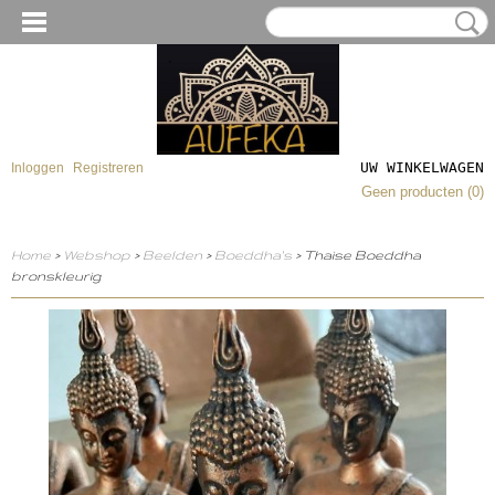
UW WINKELWAGEN
Inloggen
Registreren
Geen producten
(0)
Home
>
Webshop
>
Beelden
>
Boeddha's
> Thaise Boeddha
bronskleurig