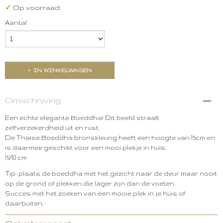
✓
Op voorraad
Aantal
IN WINKELWAGEN
Omschrijving
Een echte elegante Boeddha! Dit beeld straalt
zelfverzekerdheid uit en rust.
De Thaise Boeddha bronskleurig heeft een hoogte van 15cm en
is daarmee geschikt voor een mooi plekje in huis.
15/10 cm
Tip: plaats de boeddha met het gezicht naar de deur maar nooit
op de grond of plekken die lager zijn dan de voeten.
Succes met het zoeken van een mooie plek in je huis of
daarbuiten.