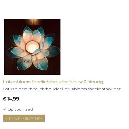
Lotusbloem theelichthouder blauw 2 kleurig
Lotusbloem theelichthouder Lotusbloem theelichthouder…
€ 14,99
✓
Op voorraad
IN WINKELWAGEN