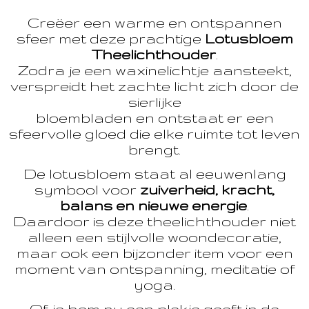
Creëer een warme en ontspannen
sfeer met deze prachtige
Lotusbloem
Theelichthouder
.
Zodra je een waxinelichtje aansteekt,
verspreidt het zachte licht zich door de
sierlijke
bloembladen en ontstaat er een
sfeervolle gloed die elke ruimte tot leven
brengt.
De lotusbloem staat al eeuwenlang
symbool voor
zuiverheid, kracht,
balans en nieuwe energie
.
Daardoor is deze theelichthouder niet
alleen een stijlvolle woondecoratie,
maar ook een bijzonder item voor een
moment van ontspanning, meditatie of
yoga.
Of je hem nu een plekje geeft in de