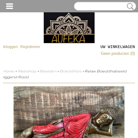
UW WINKELWAGEN
Inloggen
Registreren
Geen producten
(0)
Home
>
Webshop
>
Beelden
>
Boeddha's
> Relax Boeddhabeeld
liggend Rood