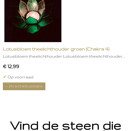
Lotusbloem theelichthouder groen (Chakra 4)
Lotusbloem theelichthouder Lotusbloem theelichthouder…
€ 12,99
✓
Op voorraad
IN WINKELWAGEN
Vind de steen die