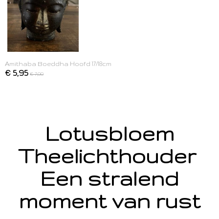
Amithaba Boeddha Hoofd 17/18cm
€ 5,95
€ 7,00
Lotusbloem
Theelichthouder
Een stralend
moment van rust