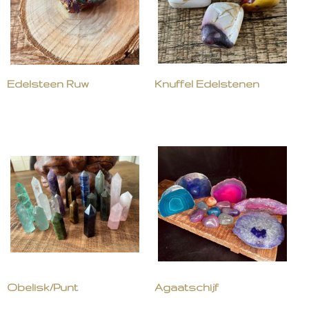
Edelsteen Ruw
Knuffel Edelstenen
Obelisk/Punt
Agaatschijf