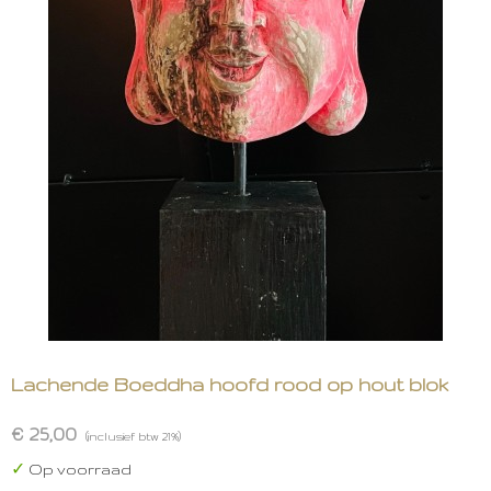
Lachende Boeddha hoofd rood op hout blok
€ 25,00
(inclusief btw 21%)
✓
Op voorraad