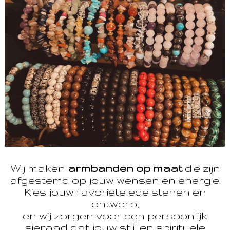
Wij maken
armbanden op maat
die zijn
afgestemd op jouw wensen en energie.
Kies jouw favoriete edelstenen en
ontwerp,
en wij zorgen voor een persoonlijk
sieraad dat jouw stijl en spirituele