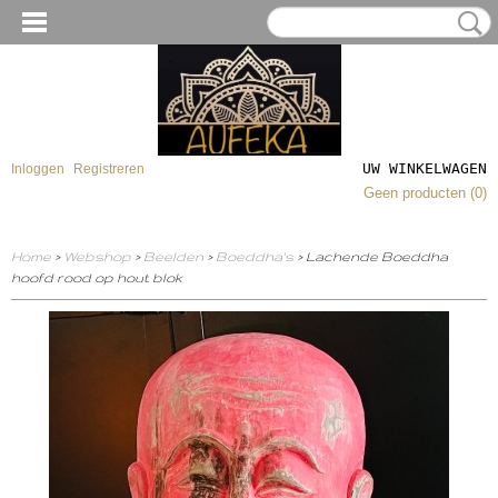
UW WINKELWAGEN
Inloggen
Registreren
Geen producten
(0)
Home
>
Webshop
>
Beelden
>
Boeddha's
> Lachende Boeddha
hoofd rood op hout blok