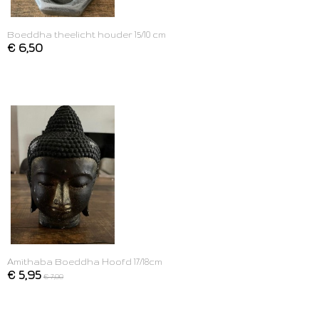
Boeddha theelicht houder 15/10 cm
€ 6,50
Amithaba Boeddha Hoofd 17/18cm
€ 5,95
€ 7,00