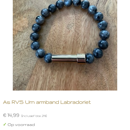
As RVS Urn armband Labradoriet
€ 14,99
(inclusief btw 21%)
✓
Op voorraad