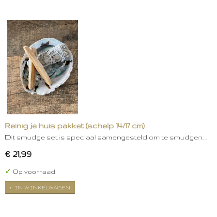
Reinig je huis pakket (schelp 14/17 cm)
Dit smudge set is speciaal samengesteld om te smudgen.…
€ 21,99
✓
Op voorraad
IN WINKELWAGEN