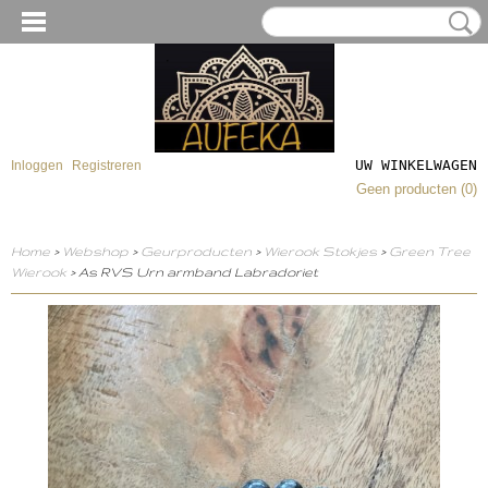
UW WINKELWAGEN
Inloggen
Registreren
Geen producten
(0)
Home
>
Webshop
>
Geurproducten
>
Wierook Stokjes
>
Green Tree
Wierook
> As RVS Urn armband Labradoriet