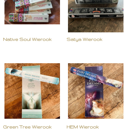
Native Soul Wierook
Satya Wierook
Green Tree Wierook
HEM Wierook