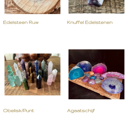
Edelsteen Ruw
Knuffel Edelstenen
Obelisk/Punt
Agaatschijf