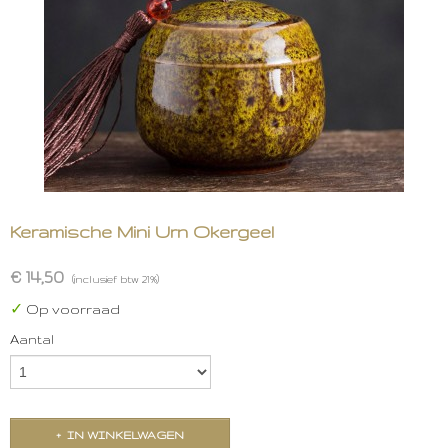
Keramische Mini Urn Okergeel
€ 14,50
(inclusief btw 21%)
✓
Op voorraad
Aantal
IN WINKELWAGEN