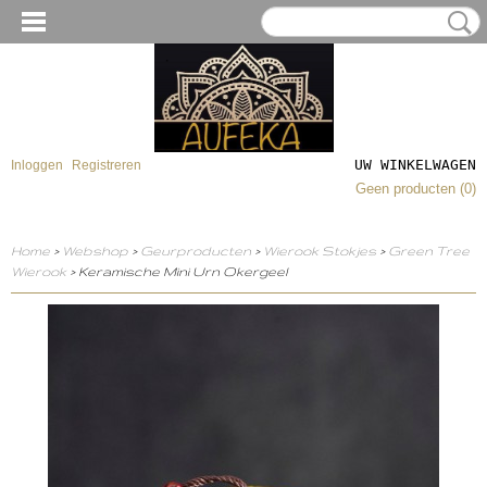
UW WINKELWAGEN
Inloggen
Registreren
Geen producten
(0)
Home
>
Webshop
>
Geurproducten
>
Wierook Stokjes
>
Green Tree
Wierook
> Keramische Mini Urn Okergeel