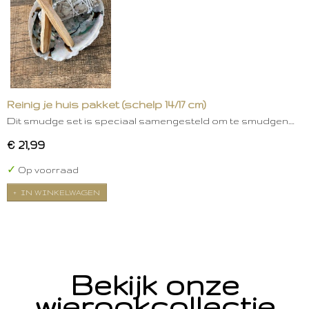
Reinig je huis pakket (schelp 14/17 cm)
Dit smudge set is speciaal samengesteld om te smudgen.…
€ 21,99
✓
Op voorraad
IN WINKELWAGEN
Bekijk onze
wierookcollectie