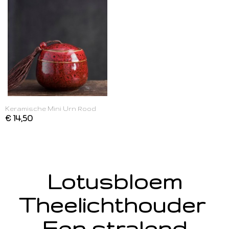
Keramische Mini Urn Rood
€ 14,50
Lotusbloem
Theelichthouder
Een stralend