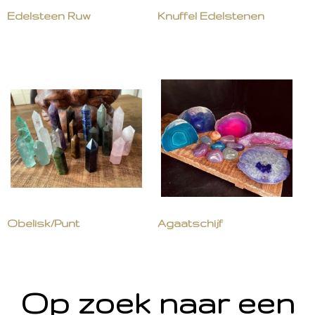
Edelsteen Ruw
Knuffel Edelstenen
Obelisk/Punt
Agaatschijf
Op zoek naar een