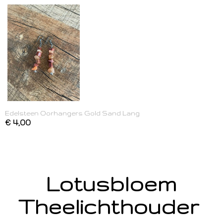
Edelsteen Oorhangers Gold Sand Lang
€ 4,00
Lotusbloem
Theelichthouder