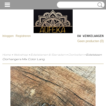
UW WINKELWAGEN
Inloggen
Registreren
Geen producten
(0)
Home
>
Webshop
>
Edelstenen & Sieraden
>
Oorbellen
> Edelsteen
Oorhangers Mix Color Lang