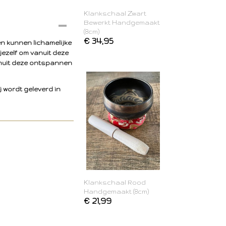
Klankschaal Zwart
Bewerkt Handgemaakt
(8cm)
€ 34,95
en kunnen lichamelijke
jezelf om vanuit deze
anuit deze ontspannen
 wordt geleverd in
Klankschaal Rood
Handgemaakt (8cm)
€ 21,99