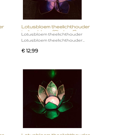
er
Lotusbloem theelichthouder
indigo blauw (Chakra 6)
Lotusbloem theelichthouder
Lotusbloem theelichthouder…
€ 12,99