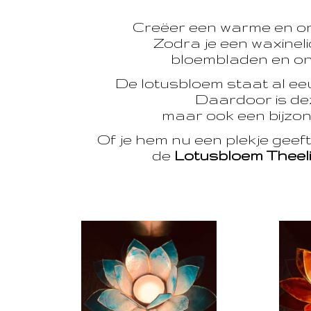
Creëer een warme en o
Zodra je een waxinelic
bloembladen en onts
De lotusbloem staat al e
Daardoor is dez
maar ook een bijzon
Of je hem nu een plekje geef
de
Lotusbloem Theel