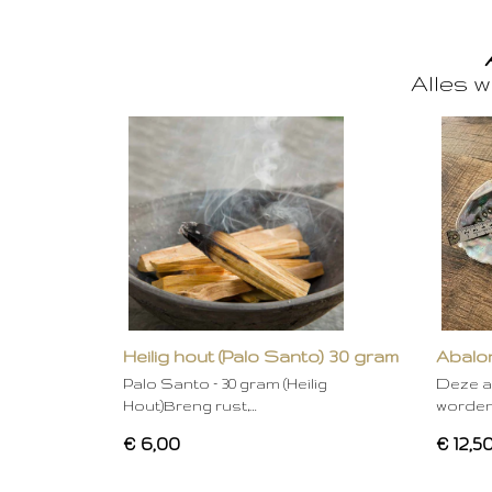
Alles w
Heilig hout (Palo Santo) 30 gram
Abalon
Palo Santo – 30 gram (Heilig
Deze a
Hout)Breng rust,…
worden
€ 6,00
€ 12,5