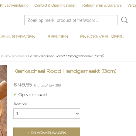
Privacyverklaring
Contact & Openingstijden
Retourneren & Garantie
Verz
EN & SIERADEN
BEELDEN
EN NOG VEEL MEER..
>
Klankschalen
> Klankschaal Rood Handgemaakt (13cm)
Klankschaal Rood Handgemaakt (13cm)
€ 49,95
(inclusief btw 21%)
✓
Op voorraad
Aantal
IN WINKELWAGEN