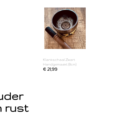
Klankschaal Zwart
Handgemaakt (8cm)
€ 21,99
ouder
 rust