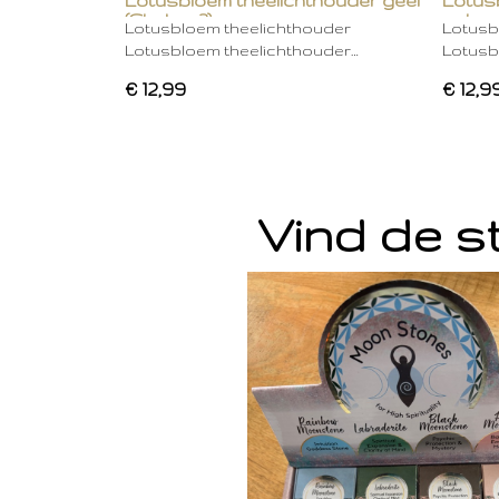
Lotusbloem theelichthouder geel
Lotus
(Chakra 3)
gebro
Lotusbloem theelichthouder
Lotusb
Lotusbloem theelichthouder…
Lotusb
€ 12,99
€ 12,9
Vind de st