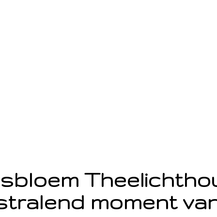
sbloem Theelichth
stralend moment van