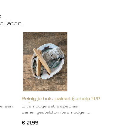
t
e laten.
Reinig je huis pakket (schelp 14/17
cm)
ie: een
Dit smudge set is speciaal
samengesteld om te smudgen.…
€ 21,99