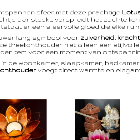
ntspannen sfeer met deze prachtige
Lotu
htje aansteekt, verspreidt het zachte licht
taat er een sfeervolle gloed die elke ruim
euwenlang symbool voor
zuiverheid, krach
e theelichthouder niet alleen een stijlvoll
der item voor een moment van ontspanning
t in de woonkamer, slaapkamer, badkamer 
ichthouder
voegt direct warmte en eleganti