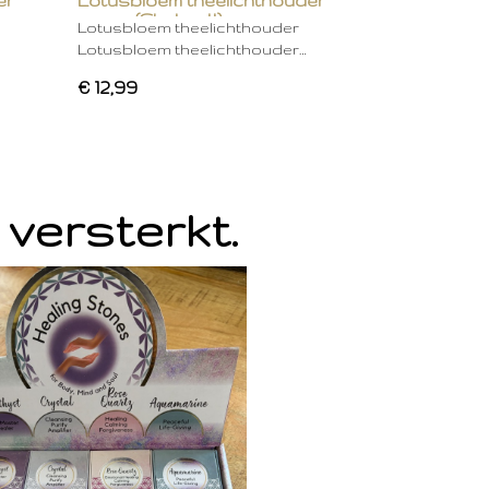
er
Lotusbloem theelichthouder
groen (Chakra 4)
Lotusbloem theelichthouder
Lotusbloem theelichthouder…
€ 12,99
 versterkt.