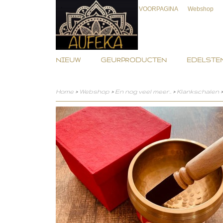
VOORPAGINA
Webshop
NIEUW
GEURPRODUCTEN
EDELSTEN
Home
>
Webshop
>
En nog veel meer..
>
Klankschalen