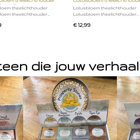
bloem theelichthouder
Lotusbloem theelichthoud
ken wit
mocha
loem theelichthouder
Lotusbloem theelichthouder
loem theelichthouder…
Lotusbloem theelichthouder…
9
€ 12,99
een die jouw verhaal