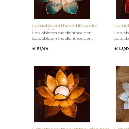
Lotusbloem theelichthouder
Lotus
blauw 2 kleurig
oranje
Lotusbloem theelichthouder
Lotusb
Lotusbloem theelichthouder…
Lotusb
€ 14,99
€ 12,9