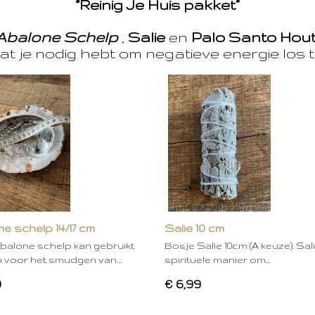
“Reinig Je Huis pakket”
Abalone Schelp
,
Salie
en
Palo Santo Hou
at je nodig hebt om negatieve energie los t
e schelp 14/17 cm
Salie 10 cm
balone schelp kan gebruikt
Bosje Salie 10cm (A keuze). Sal
 voor het smudgen van…
spirituele manier om…
0
€ 6,99