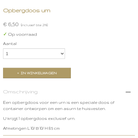
Opbergdoos urn
€ 6,50
(inclusief btw 21%)
✓
Op voorraad
Aantal
IN WINKELWAGEN
Omschrijving
Een opbergdoos voor een urn is een speciale doos of
container ontworpen om een asurn te huisvesten.
U krijgt 1 opbergdoos exclusief urn.
Afmetingen L 10/ B 10/ H 8.5 cm