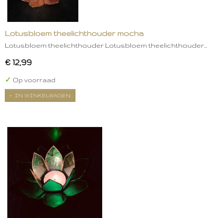
Lotusbloem theelichthouder mocha
Lotusbloem theelichthouder Lotusbloem theelichthouder…
€ 12,99
✓
Op voorraad
IN WINKELWAGEN