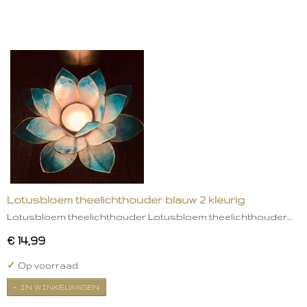
Lotusbloem theelichthouder blauw 2 kleurig
Lotusbloem theelichthouder Lotusbloem theelichthouder…
€ 14,99
✓
Op voorraad
IN WINKELWAGEN