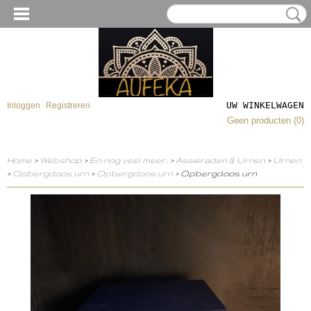
UW WINKELWAGEN
Inloggen
Registreren
Geen producten
(0)
Home
>
Webshop
>
En nog veel meer..
>
Assieraden & Urnen
>
Urnen
>
Opbergdoos urn
>
Opbergdoos urn
> Opbergdoos urn