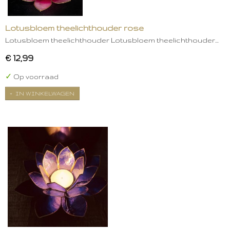
Lotusbloem theelichthouder rose
Lotusbloem theelichthouder Lotusbloem theelichthouder…
€ 12,99
✓
Op voorraad
IN WINKELWAGEN