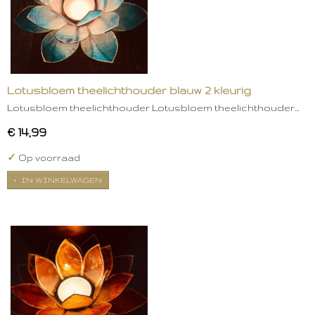
Lotusbloem theelichthouder blauw 2 kleurig
Lotusbloem theelichthouder Lotusbloem theelichthouder…
€ 14,99
✓
Op voorraad
IN WINKELWAGEN