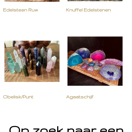
Edelsteen Ruw
Knuffel Edelstenen
Obelisk/Punt
Agaatschijf
Op zoek naar een