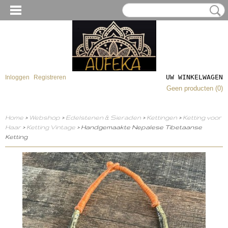
UW WINKELWAGEN
Inloggen
Registreren
Geen producten
(0)
Home
>
Webshop
>
Edelstenen & Sieraden
>
Kettingen
>
Ketting voor
Haar
>
Ketting Vintage
> Handgemaakte Nepalese Tibetaanse
Ketting