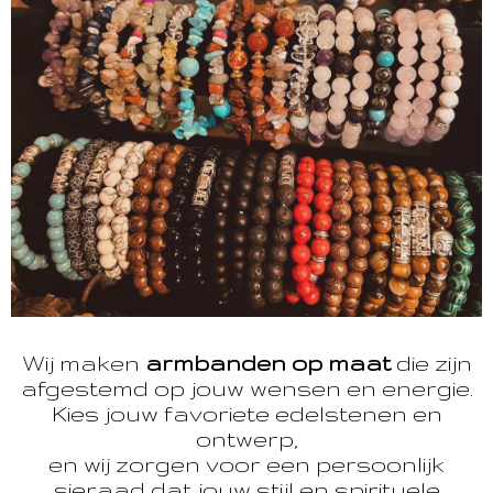
Wij maken
armbanden op maat
die zijn
afgestemd op jouw wensen en energie.
Kies jouw favoriete edelstenen en
ontwerp,
en wij zorgen voor een persoonlijk
sieraad dat jouw stijl en spirituele