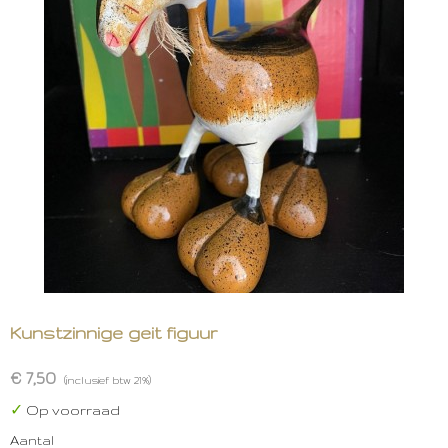
Kunstzinnige geit figuur
€ 7,50
(inclusief btw 21%)
✓
Op voorraad
Aantal