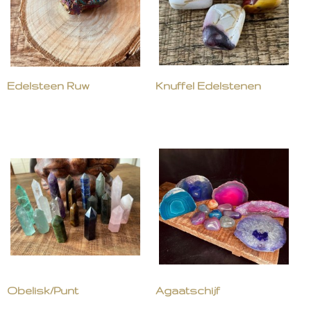
Edelsteen Ruw
Knuffel Edelstenen
Obelisk/Punt
Agaatschijf