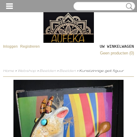
UW WINKELWAGEN
Inloggen
Registreren
Geen producten
(0)
Home
>
Webshop
>
Beelden
>
Beelden
> Kunstzinnige geit figuur